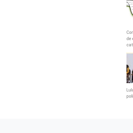
Com
de 
cat
Lul
pol