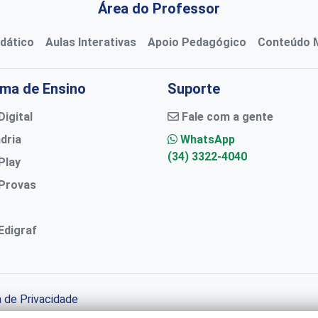
Área do Professor
idático
Aulas Interativas
Apoio Pedagógico
Conteúdo M
ema de Ensino
Suporte
igital
Fale com a gente
dria
WhatsApp
(34) 3322-4040
Play
Provas
Edigraf
a de Privacidade