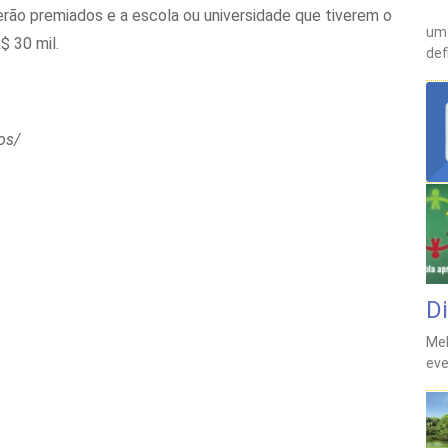
ão premiados e a escola ou universidade que tiverem o
uma
$ 30 mil.
def
os/
D
Mel
ev