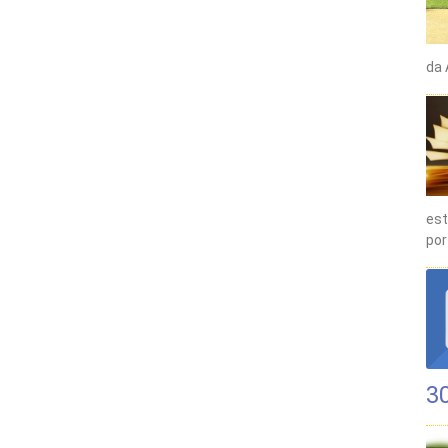
da 
est
por
3